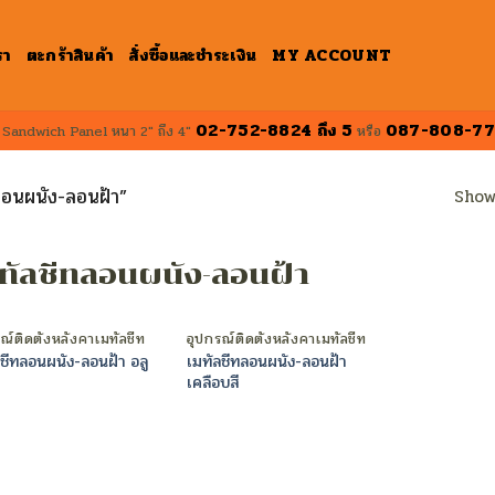
รา
ตะกร้าสินค้า
สั่งซื้อและชำระเงิน
MY ACCOUNT
02-752-8824 ถึง 5
087-808-77
ป Sandwich Panel หนา 2" ถึง 4"
หรือ
ทลอนผนัง-ลอนฝ้า”
Show
ทัลชีทลอนผนัง-ลอนฝ้า
ณ์ติดตั้งหลังคาเมทัลชีท
อุปกรณ์ติดตั้งหลังคาเมทัลชีท
ลชีทลอนผนัง-ลอนฝ้า อลู
เมทัลชีทลอนผนัง-ลอนฝ้า
เคลือบสี