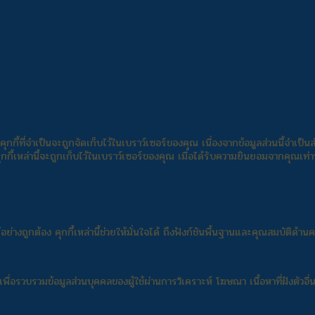
คุกกี้ที่จำเป็นจะถูกจัดเก็บไว้ในเบราว์เซอร์ของคุณ เนื่องจากข้อมูลส่วนนี้จำเป
กกี้เหล่านี้จะถูกเก็บไว้ในเบราว์เซอร์ของคุณ เมื่อได้รับความยินยอมจากคุณเท่านั้น
้อย่างถูกต้อง คุกกี้เหล่านี้ช่วยให้มั่นใจได้ ถึงฟังก์ชันพื้นฐานและคุณสมบัติด
่อรวบรวมข้อมูลส่วนบุคคลของผู้ใช้ผ่านการวิเคราะห์ โฆษณา เนื้อหาที่ฝังตัวอื่น 